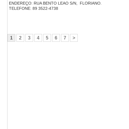
ENDEREÇO: RUA BENTO LEAO S/N, FLORIANO.
TELEFONE: 89 3522-4738
1
2
3
4
5
6
7
>