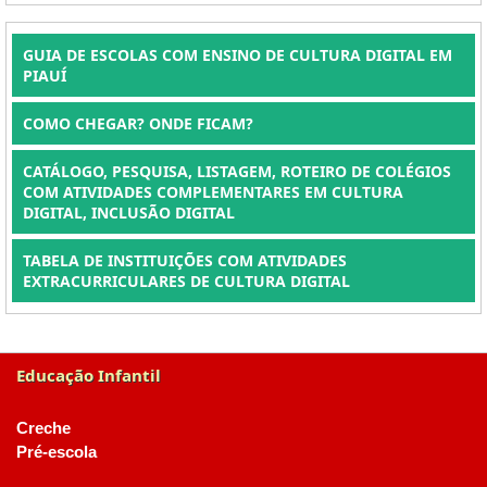
GUIA DE ESCOLAS COM ENSINO DE CULTURA DIGITAL EM
PIAUÍ
COMO CHEGAR? ONDE FICAM?
CATÁLOGO, PESQUISA, LISTAGEM, ROTEIRO DE COLÉGIOS
COM ATIVIDADES COMPLEMENTARES EM CULTURA
DIGITAL, INCLUSÃO DIGITAL
TABELA DE INSTITUIÇÕES COM ATIVIDADES
EXTRACURRICULARES DE CULTURA DIGITAL
Educação Infantil
Creche
Pré-escola